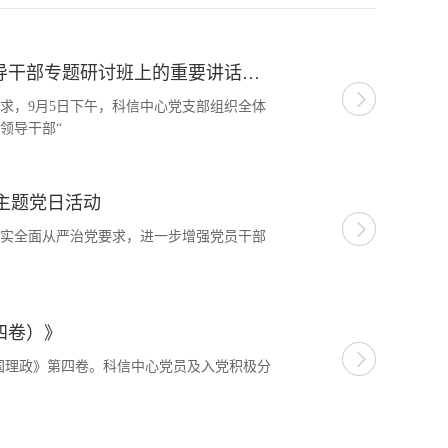
科信中心党支部学习习近平总书记在省部级主要领导干部专题研讨班上的重要讲话精神
求，9月5日下午，科信中心党支部组织全体
领导干部“
主题党日活动
实全面从严治党要求，进一步增强党员干部
四卷）》
治国理政》第四卷。科信中心党员及入党积极分