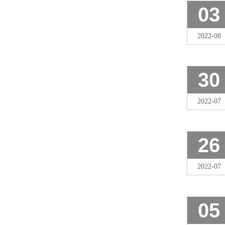
03
2022-08
30
2022-07
26
2022-07
05