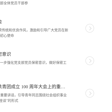
部全体党员干部参
会
光荣传统和优良作风，激励和引导广大党员在新
初心使命
密意识
一步强化党支部党员保密意识，做好保密工
科信中心党支部开展学习研讨习近平总书记在庆祝共青团成立 100 周年大会上的重要讲话
上的重要讲话，引导青年同志围绕社会组织事业
 座谈”的形式