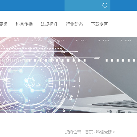
要闻
科普传播
法规标准
行业动态
下载专区
您的位置：
首页
-
科信党建
>