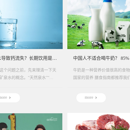
纯净水导致钙流失？长期饮用是否真的有害健康？
这个问题之前，先来理清一下天
牛奶是一种营养价值很高的食物
矿泉水的概念。“天然泉水”“饮
国家的营养 膳食指南都推荐我们每天
水”跟矿泉水不是一回事在现实
喝一杯牛奶。然而，网上经常有
能够...
称，中国人的...
more
more