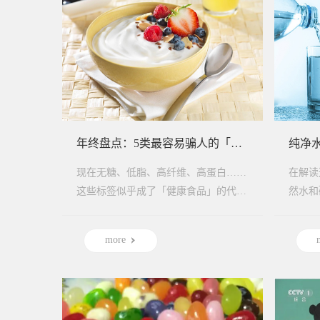
年终盘点：5类最容易骗人的「伪健康」食品
现在无糖、低脂、高纤维、高蛋白……
在解读
这些标签似乎成了「健康食品」的代名
然水和
词，也往往对应了更高的价格。然而，
用天然
许多自诩为“健...
中，人们
more