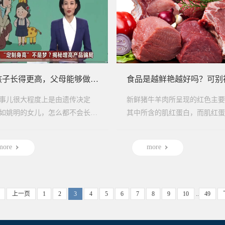
想让孩子长得更高，父母能够做什么？
事儿很大程度上是由遗传决定
新鲜猪牛羊肉所呈现的红色主要
如姚明的女儿，怎么都不会长成
其中所含的肌红蛋白，而肌红蛋
。科学家们认为，一个人成年后
有三种不同形态，分别呈现不同
到多高，遗...
色：脱氧肌红蛋白...
more
more
上一页
1
2
3
4
5
6
7
8
9
10
..
49