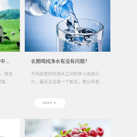
中国人不适合喝牛奶？ 85% 中国人乳糖不耐受？你误解太多年了！
长期喝纯净水有没有问题？
，很多
不同品类的饮用水之间的争斗由来已
久，最近又出来一个新瓜。某公司老板
说法
接受媒体采访的时候说，自己生产的纯
净水偶尔喝没事，...
more