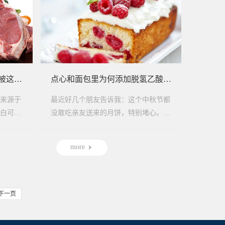
食品是越鲜艳越好吗？可别被这种添加剂所迷惑
点心和面包里为何添加脱氢乙酸钠，防腐剂到底有多毒？
来源于
最近好几个朋友告诉我：这个中秋节都
白可以
没敢吃亲友送来的月饼，特别堵心。听
的颜
说里面有一种特别毒的添加剂，叫「脱
氢乙酸钠」。连...
more
下一页