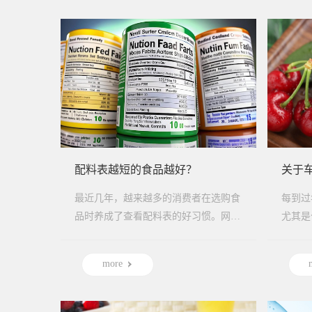
配料表越短的食品越好？
关于
最近几年，越来越多的消费者在选购食
每到过
品时养成了查看配料表的好习惯。网络
尤其是
上流传着一种观点，认为购买食品应优
天的热
先选择配料表简...
现在，水
more