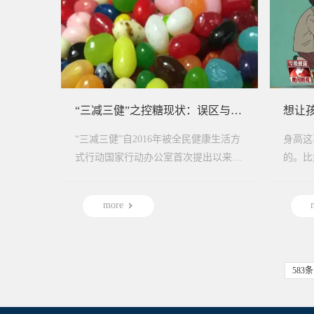
“三减三健”之控糖现状：误区与真相
“三减三健”自2016年被全民健康生活方
身高这
式行动国家行动办公室首次提出以来，
的。比
逐渐被纳入多项卫生健康相关政策文件
矮个子
中。近年来随...
能够长
more
583条